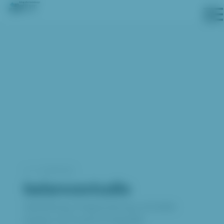
FOTOGRAFIE
⟵ ZURÜCK
balancestudio
Gestalltung, Programierung, anmelde
System für Kurse & Fotografie