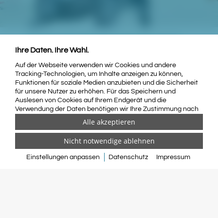
Ihre Daten. Ihre Wahl.
Auf der Webseite verwenden wir Cookies und andere
Tracking-Technologien, um Inhalte anzeigen zu können,
Funktionen für soziale Medien anzubieten und die Sicherheit
LAUB IMMOBILIEN
für unsere Nutzer zu erhöhen. Für das Speichern und
Auslesen von Cookies auf Ihrem Endgerät und die
Verwendung der Daten benötigen wir Ihre Zustimmung nach
§ 25 Abs. 1 TTDSG und Art. 6 Abs. 1 lit. a DSGVO. Von uns bei
Ihrem Websiteaufruf erfasste Daten können durch den
Einsatz der Cookies und Trackingtechnologien an unsere
Partner und Drittanbieter weitergegeben werden. Wenn Sie
Mehr erfahren
Mehr erfahren
Mehr erfahren
➔
➔
➔
Ihre Einwilligung erteilen, können Ihre Daten ggf. auch in
Einstellungen anpassen
Datenschutz
Impressum
Drittstaaten außerhalb der EU wie z.B. den USA verarbeitet
Fotobox mieten
Impressum
werden. Drittstaaten weisen kein entsprechendes
Datenschutzniveau auf und es besteht das Risiko eines
Datenschutz
Zugriffs durch lokale Sicherheitsbehörden. Soweit Sie eine
Einwilligung erteilen, können Sie diese jederzeit mit Wirkung
für die Zukunft in den Trackingeinstellungen widerrufen.