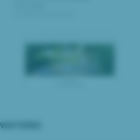
zum Projekt:
www.balancestudio.de
WEITERES